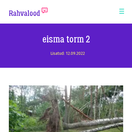
ERM
Mobi
Men
Pea
eisma torm 2
Lisatud: 12.09.2022