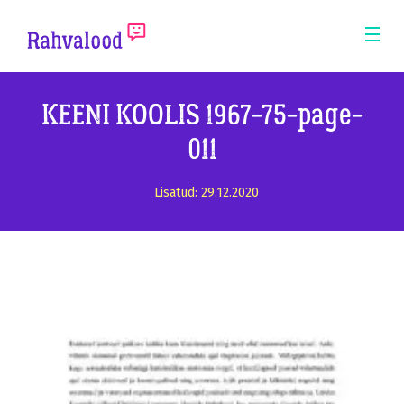
ERM
Mobi
Men
Pea
KEENI KOOLIS 1967-75-page-
011
Lisatud: 29.12.2020