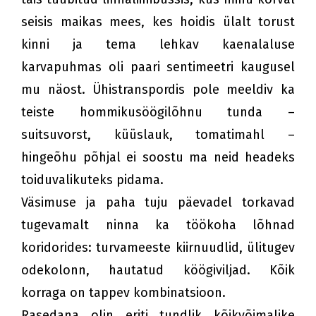
seisis maikas mees, kes hoidis ülalt torust
kinni ja tema lehkav kaenalaluse
karvapuhmas oli paari sentimeetri kaugusel
mu näost. Ühistranspordis pole meeldiv ka
teiste hommikusöögilõhnu tunda –
suitsuvorst, küüslauk, tomatimahl –
hingeõhu põhjal ei soostu ma neid headeks
toiduvalikuteks pidama.
Väsimuse ja paha tuju päevadel torkavad
tugevamalt ninna ka töökoha lõhnad
koridorides: turvameeste kiirnuudlid, ülitugev
odekolonn, hautatud köögiviljad. Kõik
korraga on tappev kombinatsioon.
Rasedana olin eriti tundlik kõikvõimalike