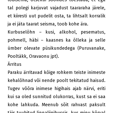
tal polegi karjuvat vajadust taararaha järele,
et kiiresti uut pudelit osta, ta lihtsalt korralik
ja ei jäta taarat seisma, toob kohe ära.
Kurbuselõhn – kusi, alkohol, pesematus,
pohmell, häbi – kaasnes ka õlleka ja selle
ümber olevate püsikundedega (Puruvanake,
Pooltäkk, Oravaonu jpt).
Ärritus
Paraku ärritavad kõige rohkem teiste inimeste
kehalõhnad või nende poolt tekitatud haisud.
Tugev võõra inimese higihais ajab närvi, eriti
kui sa oled sunnitud olukorras, kust sa ei saa
kohe lahkuda. Meenub sõit rahvast paksult
täis tuubitud linnaliinibussis, kus minu kõrval