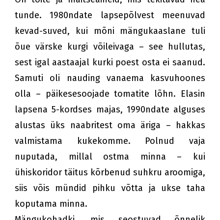
tunde. 1980ndate lapsepõlvest meenuvad
kevad-suved, kui mõni mängukaaslane tuli
õue värske kurgi võileivaga – see hullutas,
sest igal aastaajal kurki poest osta ei saanud.
Samuti oli nauding vanaema kasvuhoones
olla – päikesesoojade tomatite lõhn. Elasin
lapsena 5-kordses majas, 1990ndate alguses
alustas üks naabritest oma äriga – hakkas
valmistama kukekomme. Polnud vaja
nuputada, millal ostma minna – kui
ühiskoridor täitus kõrbenud suhkru aroomiga,
siis võis mündid pihku võtta ja ukse taha
koputama minna.
Mängukohadki, mis seostuvad õnnelik