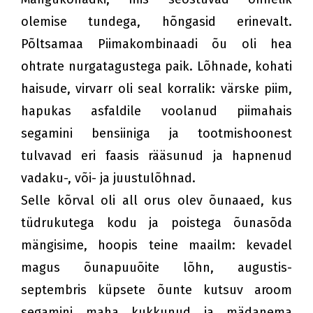
olemise tundega, hõngasid erinevalt.
Põltsamaa Piimakombinaadi õu oli hea
ohtrate nurgatagustega paik. Lõhnade, kohati
haisude, virvarr oli seal korralik: värske piim,
hapukas asfaldile voolanud piimahais
segamini bensiiniga ja tootmishoonest
tulvavad eri faasis rääsunud ja hapnenud
vadaku-, või- ja juustulõhnad.
Selle kõrval oli all orus olev õunaaed, kus
tüdrukutega kodu ja poistega õunasõda
mängisime, hoopis teine maailm: kevadel
magus õunapuuõite lõhn, augustis-
septembris küpsete õunte kutsuv aroom
segamini maha kukkunud ja mädanema