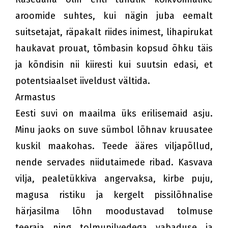
aroomide suhtes, kui nägin juba eemalt
suitsetajat, räpakalt riides inimest, lihapirukat
haukavat prouat, tõmbasin kopsud õhku täis
ja kõndisin nii kiiresti kui suutsin edasi, et
potentsiaalset iiveldust vältida.
Armastus
Eesti suvi on maailma üks erilisemaid asju.
Minu jaoks on suve sümbol lõhnav kruusatee
kuskil maakohas. Teede ääres viljapõllud,
nende servades niidutaimede ribad. Kasvava
vilja, pealetükkiva angervaksa, kirbe puju,
magusa ristiku ja kergelt pissilõhnalise
härjasilma lõhn moodustavad tolmuse
teeraja ning tolmupilvedega vabaduse ja