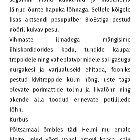
läinud õunte hapuka lõhnaga. Sellele kõigele
lisas aktsendi pesupulber BioEstiga pestud
nööril kuivav pesu.
Vihmaste ilmadega mängisime
ühiskordidorides kodu, tundide kaupa:
treppidele ning vaheplatvormidele sai igasugu
nurgakesi ja varjualuseid ehitada, fooniks
pestud kivitreppide külm hõng, uste taga
olevate porimattide tolmu ja liivalõhn ning
akende alla toodud erinevate potilillede
lõhn.
Kurbus
Põltsamaal õmbles tädi Helmi mu emale
kleite, mind võeti vahel proovi kaasa, sain