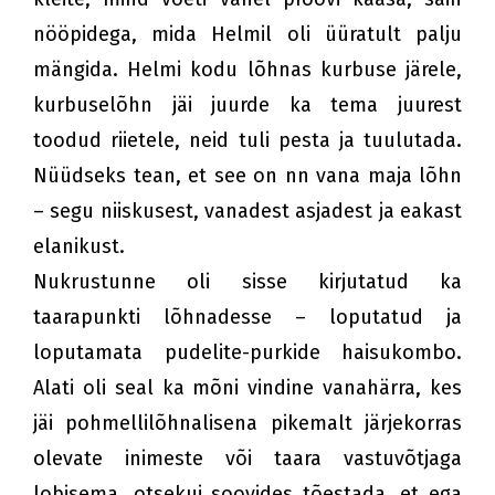
nööpidega, mida Helmil oli üüratult palju
mängida. Helmi kodu lõhnas kurbuse järele,
kurbuselõhn jäi juurde ka tema juurest
toodud riietele, neid tuli pesta ja tuulutada.
Nüüdseks tean, et see on nn vana maja lõhn
– segu niiskusest, vanadest asjadest ja eakast
elanikust.
Nukrustunne oli sisse kirjutatud ka
taarapunkti lõhnadesse – loputatud ja
loputamata pudelite-purkide haisukombo.
Alati oli seal ka mõni vindine vanahärra, kes
jäi pohmellilõhnalisena pikemalt järjekorras
olevate inimeste või taara vastuvõtjaga
lobisema, otsekui soovides tõestada, et ega