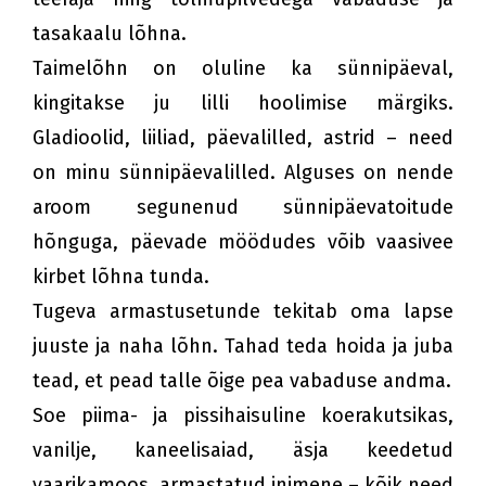
tasakaalu lõhna.
Taimelõhn on oluline ka sünnipäeval,
kingitakse ju lilli hoolimise märgiks.
Gladioolid, liiliad, päevalilled, astrid – need
on minu sünnipäevalilled. Alguses on nende
aroom segunenud sünnipäevatoitude
hõnguga, päevade möödudes võib vaasivee
kirbet lõhna tunda.
Tugeva armastusetunde tekitab oma lapse
juuste ja naha lõhn. Tahad teda hoida ja juba
tead, et pead talle õige pea vabaduse andma.
Soe piima- ja pissihaisuline koerakutsikas,
vanilje, kaneelisaiad, äsja keedetud
vaarikamoos, armastatud inimene – kõik need