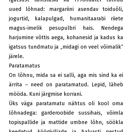
uued lõhnad: margariini asendav toiduõli,
jogurtid, kalapulgad, humanitaarabi riiete
magus-imelik pesupulbri hais. Nendega
harjumine võttis aega, kohanesid ja kadus ka
igatsus tundmatu ja „midagi on veel võimalik“
järele.
Paratamatus
On lõhnu, mida sa ei salli, aga mis sind ka ei
ärrita – need on paratamatud. Lepid, läheb
mööda. Kuni järgmise korrani.
Üks väga paratamatu nähtus oli kool oma
lõhnadega: garderoobide sussihais, võimla
topispallide ja mattide umbne lõhn, söökla
keedetud köögiviljade ja halvasti pestud