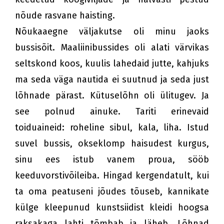
nõude rasvane haisting.
Nõukaaegne väljakutse oli minu jaoks
bussisõit. Maaliinibussides oli alati värvikas
seltskond koos, kuulis lahedaid jutte, kahjuks
ma seda väga nautida ei suutnud ja seda just
lõhnade pärast. Kütuselõhn oli ülitugev. Ja
see polnud ainuke. Tariti erinevaid
toiduaineid: roheline sibul, kala, liha. Istud
suvel bussis, okseklomp haisudest kurgus,
sinu ees istub vanem proua, sööb
keeduvorstivõileiba. Hingad kergendatult, kui
ta oma peatuseni jõudes tõuseb, kannikate
külge kleepunud kunstsiidist kleidi hoogsa
raksakaga lahti tõmbab ja läheb. Lõhnad