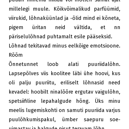
millelegi muule. Kõikvõimalikud parfüümid,
viirukid, lõhnaküünlad ja -õlid mind ei kõneta,
pigem üritan neid vältida, et nn
päriselulõhnad puhtamalt esile pääseksid.
Lõhnad tekitavad minus eelkõige emotsioone.
Rõõm
Õnnetunnet loob alati puuriidalõhn.
Lapsepõlves viis koolitee läbi ühe hoovi, kus
oli palju puuriitu, eriliselt lõhnasid need
kevadel: hoobilt ninalõõre ergutav vaigulõhn,
spetsiifiline lepahalgude hõng. Üks minu
meelis lugemiskohti on samuti puuriida varjus
puulõhkumispakul, ümber saepuru soe-
uimastav ja halgude pisut teravam lõhn.