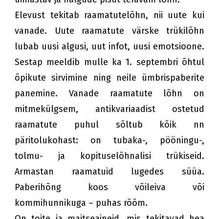
Elevust tekitab raamatutelõhn, nii uute kui
vanade. Uute raamatute värske trükilõhn
lubab uusi algusi, uut infot, uusi emotsioone.
Sestap meeldib mulle ka 1. septembri õhtul
õpikute sirvimine ning neile ümbrispaberite
panemine. Vanade raamatute lõhn on
mitmekülgsem, antikvariaadist ostetud
raamatute puhul sõltub kõik nn
päritolukohast: on tubaka-, pööningu-,
tolmu- ja kopituselõhnalisi trükiseid.
Armastan raamatuid lugedes süüa.
Paberihõng koos võileiva või
kommihunnikuga – puhas rõõm.
On toite ja maitseaineid, mis tekitavad hea