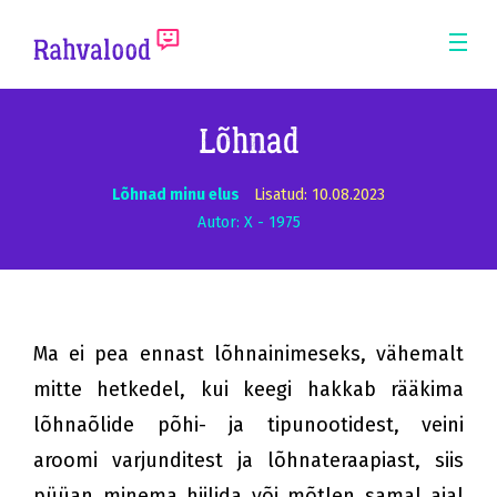
ERM
Mobi
Men
Pea
Lõhnad
Lõhnad minu elus
Lisatud: 10.08.2023
Autor: X - 1975
Ma ei pea ennast lõhnainimeseks, vähemalt
mitte hetkedel, kui keegi hakkab rääkima
lõhnaõlide põhi- ja tipunootidest, veini
aroomi varjunditest ja lõhnateraapiast, siis
püüan minema hiilida või mõtlen samal ajal