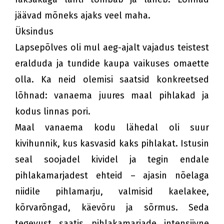
jäävad mõneks ajaks veel maha.
Üksindus
Lapsepõlves oli mul aeg-ajalt vajadus teistest
eralduda ja tundide kaupa vaikuses omaette
olla. Ka neid olemisi saatsid konkreetsed
lõhnad: vanaema juures maal pihlakad ja
kodus linnas pori.
Maal vanaema kodu lähedal oli suur
kivihunnik, kus kasvasid kaks pihlakat. Istusin
seal soojadel kividel ja tegin endale
pihlakamarjadest ehteid – ajasin nõelaga
niidile pihlamarju, valmisid kaelakee,
kõrvarõngad, käevõru ja sõrmus. Seda
tegevust saatis pihlakamarjade intensiivne