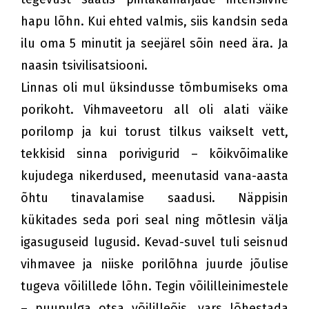
hapu lõhn. Kui ehted valmis, siis kandsin seda
ilu oma 5 minutit ja seejärel sõin need ära. Ja
naasin tsivilisatsiooni.
Linnas oli mul üksindusse tõmbumiseks oma
porikoht. Vihmaveetoru all oli alati väike
porilomp ja kui torust tilkus vaikselt vett,
tekkisid sinna porivigurid – kõikvõimalike
kujudega nikerdused, meenutasid vana-aasta
õhtu tinavalamise saadusi. Näppisin
kükitades seda pori seal ning mõtlesin välja
igasuguseid lugusid. Kevad-suvel tuli seisnud
vihmavee ja niiske porilõhna juurde jõulise
tugeva võilillede lõhn. Tegin võililleinimestele
– puupulga otsa võililleõis, vars lõhestada