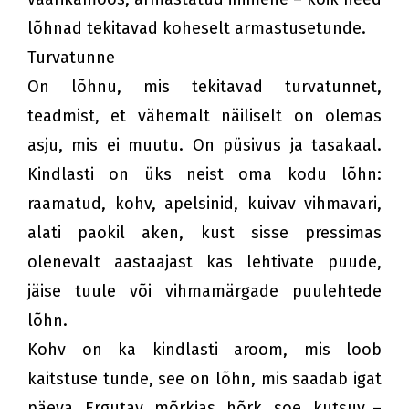
lõhnad tekitavad koheselt armastusetunde.
Turvatunne
On lõhnu, mis tekitavad turvatunnet,
teadmist, et vähemalt näiliselt on olemas
asju, mis ei muutu. On püsivus ja tasakaal.
Kindlasti on üks neist oma kodu lõhn:
raamatud, kohv, apelsinid, kuivav vihmavari,
alati paokil aken, kust sisse pressimas
olenevalt aastaajast kas lehtivate puude,
jäise tuule või vihmamärgade puulehtede
lõhn.
Kohv on ka kindlasti aroom, mis loob
kaitstuse tunde, see on lõhn, mis saadab igat
päeva. Ergutav, mõrkjas, hõrk, soe, kutsuv –