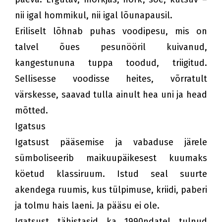
nii igal hommikul, nii igal lõunapausil.
Eriliselt lõhnab puhas voodipesu, mis on
talvel õues pesunööril kuivanud,
kangestununa tuppa toodud, triigitud.
Sellisesse voodisse heites, võrratult
värskesse, saavad tulla ainult hea uni ja head
mõtted.
Igatsus
Igatsust pääsemise ja vabaduse järele
sümboliseerib maikuupäikesest kuumaks
köetud klassiruum. Istud seal suurte
akendega ruumis, kus tülpimuse, kriidi, paberi
ja tolmu hais laeni. Ja pääsu ei ole.
Igatsust tähistasid ka 1990ndatel tulnud