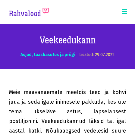
ERM
Mobi
Men
Pea
Veekeedukann
Asjad, taaskasutus ja prügi
Lisatud: 29.07.2022
Meie maavanaemale meeldis teed ja kohvi
juua ja seda igale inimesele pakkuda, kes üle
tema ukseläve astus, lapselapsest
postiljonini. Veekeedukannud läksid tal igal
aastal katki. Nõukaaegsed vedelesid suure