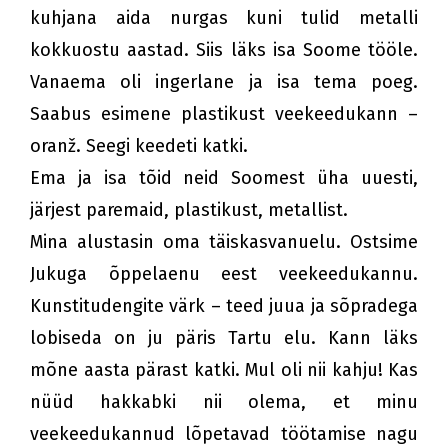
kuhjana aida nurgas kuni tulid metalli
kokkuostu aastad. Siis läks isa Soome tööle.
Vanaema oli ingerlane ja isa tema poeg.
Saabus esimene plastikust veekeedukann –
oranž. Seegi keedeti katki.
Ema ja isa tõid neid Soomest üha uuesti,
järjest paremaid, plastikust, metallist.
Mina alustasin oma täiskasvanuelu. Ostsime
Jukuga õppelaenu eest veekeedukannu.
Kunstitudengite värk – teed juua ja sõpradega
lobiseda on ju päris Tartu elu. Kann läks
mõne aasta pärast katki. Mul oli nii kahju! Kas
nüüd hakkabki nii olema, et minu
veekeedukannud lõpetavad töötamise nagu