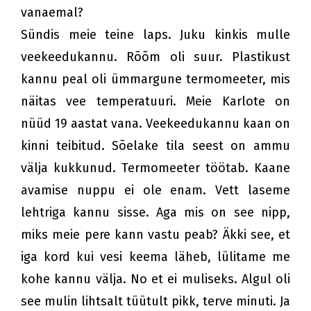
vanaemal?
Sündis meie teine laps. Juku kinkis mulle
veekeedukannu. Rõõm oli suur. Plastikust
kannu peal oli ümmargune termomeeter, mis
näitas vee temperatuuri. Meie Karlote on
nüüd 19 aastat vana. Veekeedukannu kaan on
kinni teibitud. Sõelake tila seest on ammu
välja kukkunud. Termomeeter töötab. Kaane
avamise nuppu ei ole enam. Vett laseme
lehtriga kannu sisse. Aga mis on see nipp,
miks meie pere kann vastu peab? Äkki see, et
iga kord kui vesi keema läheb, lülitame me
kohe kannu välja. No et ei muliseks. Algul oli
see mulin lihtsalt tüütult pikk, terve minuti. Ja