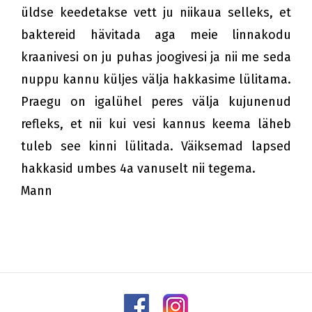
üldse keedetakse vett ju niikaua selleks, et
baktereid hävitada aga meie linnakodu
kraanivesi on ju puhas joogivesi ja nii me seda
nuppu kannu küljes välja hakkasime lülitama.
Praegu on igalühel peres välja kujunenud
refleks, et nii kui vesi kannus keema läheb
tuleb see kinni lülitada. Väiksemad lapsed
hakkasid umbes 4a vanuselt nii tegema.
Mann
Jaluse
Facebook
Instagram