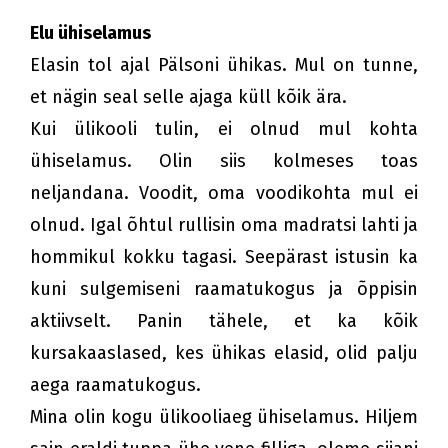
Elu ühiselamus
Elasin tol ajal Pälsoni ühikas. Mul on tunne,
et nägin seal selle ajaga küll kõik ära.
Kui ülikooli tulin, ei olnud mul kohta
ühiselamus. Olin siis kolmeses toas
neljandana. Voodit, oma voodikohta mul ei
olnud. Igal õhtul rullisin oma madratsi lahti ja
hommikul kokku tagasi. Seepärast istusin ka
kuni sulgemiseni raamatukogus ja õppisin
aktiivselt. Panin tähele, et ka kõik
kursakaaslased, kes ühikas elasid, olid palju
aega raamatukogus.
Mina olin kogu ülikooliaeg ühiselamus. Hiljem