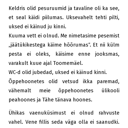
Keldris olid pesuruumid ja tavaline oli ka see,
et seal käidi piilumas. Uksevahelt tehti pilti,
uksed ei käinud ju kinni.
Kuuma vett ei olnud. Me nimetasime pesemist
„jäätükikestega käime hõõrumas“. Et nii külm
pesta ei oleks, käisime enne jooksmas,
varakult kuue ajal Toomemäel.
WC-d olid jubedad, uksed ei käinud kinni.
Õppehoonetes olid vetsud ikka paremad,
vähemalt meie õppehoonetes ülikooli
peahoones ja Tähe tänava hoones.
Ühikas vaenuküsimust ei olnud rahvuste
vahel. Vene fillis seda väga olla ei saanudki.