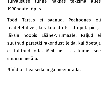
Turvalisuse tunne hakkas tekkima alles
1990ndate lõpus.
Tööd Tartus ei saanud. Peahoones oli
teadetetahvel, kus koolid otsisid õpetajaid ja
läksin hoopis Lääne-Virumaale. Paljud ei
suutnud pärastki rakendust leida, kui õpetaja
ei tahtnud olla. Meil just siis kadus see
suunamine ära.
Nüüd on hea seda aega meenutada.