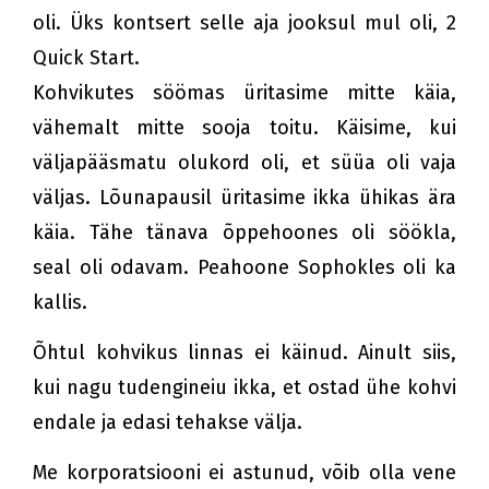
oli. Üks kontsert selle aja jooksul mul oli, 2
Quick Start.
Kohvikutes söömas üritasime mitte käia,
vähemalt mitte sooja toitu. Käisime, kui
väljapääsmatu olukord oli, et süüa oli vaja
väljas. Lõunapausil üritasime ikka ühikas ära
käia. Tähe tänava õppehoones oli söökla,
seal oli odavam. Peahoone Sophokles oli ka
kallis.
Õhtul kohvikus linnas ei käinud. Ainult siis,
kui nagu tudengineiu ikka, et ostad ühe kohvi
endale ja edasi tehakse välja.
Me korporatsiooni ei astunud, võib olla vene