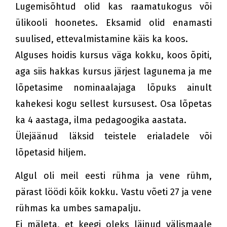
Lugemisõhtud olid kas raamatukogus või
ülikooli hoonetes. Eksamid olid enamasti
suulised, ettevalmistamine käis ka koos.
Alguses hoidis kursus väga kokku, koos õpiti,
aga siis hakkas kursus järjest lagunema ja me
lõpetasime nominaalajaga lõpuks ainult
kahekesi kogu sellest kursusest. Osa lõpetas
ka 4 aastaga, ilma pedagoogika aastata.
Ülejäänud läksid teistele erialadele või
lõpetasid hiljem.
Algul oli meil eesti rühma ja vene rühm,
pärast löödi kõik kokku. Vastu võeti 27 ja vene
rühmas ka umbes samapalju.
Ei mäleta, et keegi oleks läinud välismaale