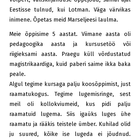
Eestisse tulnud, kui Lotman. Väga värvikas
inimene. Õpetas meid Marseljeesi laulma.
Meie õppisime 5 aastat. Viimane aasta oli
pedagoogika aasta ja kursusetöö või
riigieksami aasta. Praegu küll võrdustatud
magistrikaardiga, kuid paberi saime ikka baka
peale.
Algul tegime kursaga palju koosõppimist, just
raamatukogus. Tegime lugemisringe, sest
meil oli kollokviumeid, kus pidi palju
raamatuid lugema. Siis igaüks luges ühe
raamatu ja rääkis teistele ümber. Kuhilad olid
ju suured, kõike ise lugeda ei jõudnud.