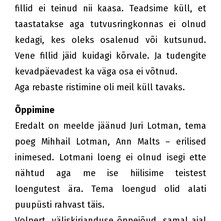
fillid ei teinud nii kaasa. Teadsime küll, et
taastatakse aga tutvusringkonnas ei olnud
kedagi, kes oleks osalenud või kutsunud.
Vene fillid jäid kuidagi kõrvale. Ja tudengite
kevadpäevadest ka väga osa ei võtnud.
Aga rebaste ristimine oli meil küll tavaks.
Õppimine
Eredalt on meelde jäänud Juri Lotman, tema
poeg Mihhail Lotman, Ann Malts – erilised
inimesed. Lotmani loeng ei olnud isegi ette
nähtud aga me ise hiilisime teistest
loengutest ära. Tema loengud olid alati
puupüsti rahvast täis.
Volpert, väliskirjanduse õppejõud, samal ajal