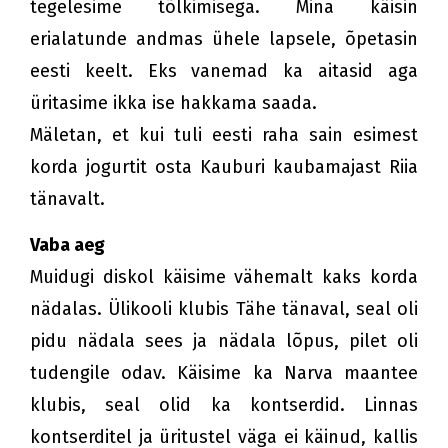
tegelesime tõlkimisega. Mina käisin
erialatunde andmas ühele lapsele, õpetasin
eesti keelt. Eks vanemad ka aitasid aga
üritasime ikka ise hakkama saada.
Mäletan, et kui tuli eesti raha sain esimest
korda jogurtit osta Kauburi kaubamajast Riia
tänavalt.
Vaba aeg
Muidugi diskol käisime vähemalt kaks korda
nädalas. Ülikooli klubis Tähe tänaval, seal oli
pidu nädala sees ja nädala lõpus, pilet oli
tudengile odav. Käisime ka Narva maantee
klubis, seal olid ka kontserdid. Linnas
kontserditel ja üritustel väga ei käinud, kallis