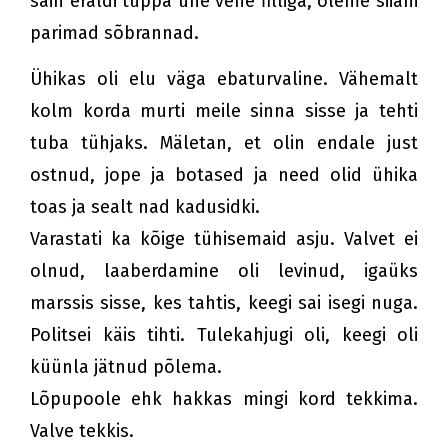
sain eraldi tuppa ühe vene filliga, oleme siiani
parimad sõbrannad.
Ühikas oli elu väga ebaturvaline. Vähemalt
kolm korda murti meile sinna sisse ja tehti
tuba tühjaks. Mäletan, et olin endale just
ostnud, jope ja botased ja need olid ühika
toas ja sealt nad kadusidki.
Varastati ka kõige tühisemaid asju. Valvet ei
olnud, laaberdamine oli levinud, igaüks
marssis sisse, kes tahtis, keegi sai isegi nuga.
Politsei käis tihti. Tulekahjugi oli, keegi oli
küünla jätnud põlema.
Lõpupoole ehk hakkas mingi kord tekkima.
Valve tekkis.