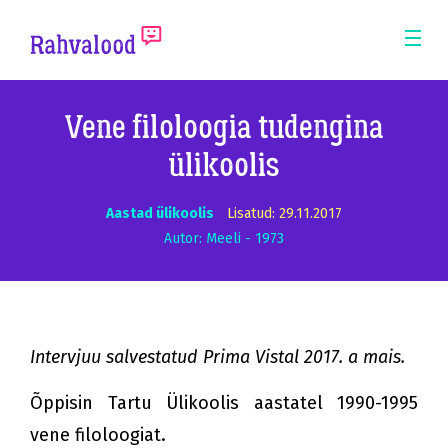
ERM
Mobi
Men
Pea
Vene filoloogia tudengina
ülikoolis
Aastad ülikoolis
Lisatud: 29.11.2017
Autor: Meeli - 1973
Intervjuu salvestatud Prima Vistal 2017. a mais.
Õppisin Tartu Ülikoolis aastatel 1990-1995
vene filoloogiat.